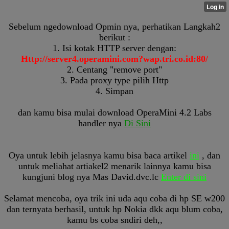
Sebelum ngedownload Opmin nya, perhatikan Langkah2
berikut :
1. Isi kotak HTTP server dengan:
Http://server4.operamini.com?wap.tri.co.id:80/
2. Centang "remove port"
3. Pada proxy type pilih Http
4. Simpan
dan kamu bisa mulai download OperaMini 4.2 Labs
handler nya
Di Sini
Oya untuk lebih jelasnya kamu bisa baca artikel
ini
, dan
untuk meliahat artiakel2 menarik lainnya kamu bisa
kungjuni blog nya Mas David.dvc.lc
Enter di sini
Selamat mencoba, oya trik ini uda aqu coba di hp SE w200
dan ternyata berhasil, untuk hp Nokia dkk aqu blum coba,
kamu bs coba sndiri deh,,